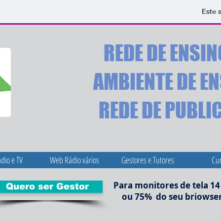
Este s
REDE DE ENSIN
AMBIENTE DE E
REDE DE PUBL
dio e TV
Web Rádio vários
Gestores e Tutores
Cu
Para monitores de tela 14
Quero ser Gestor
ou 75% do seu briowser